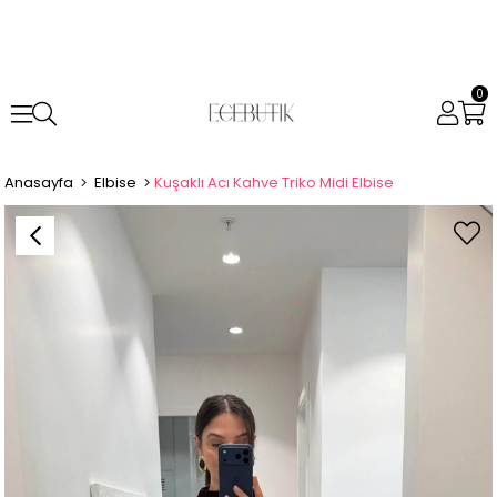
0
Anasayfa
Elbise
Kuşaklı Acı Kahve Triko Midi Elbise